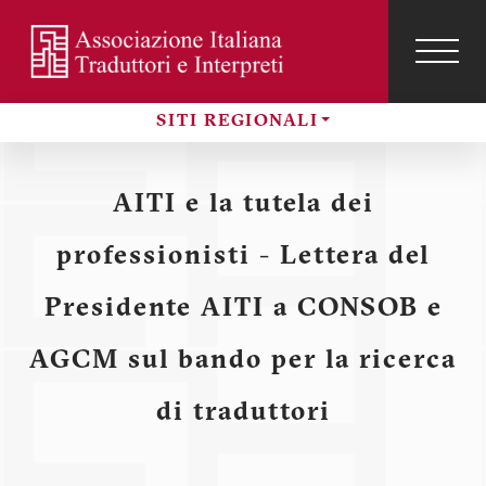
Salta
al
contenuto
TOG
NAVI
Menu
principale
SITI REGIONALI
profilo
Sezioni
utente
AITI e la tutela dei
professionisti - Lettera del
Presidente AITI a CONSOB e
AGCM sul bando per la ricerca
di traduttori