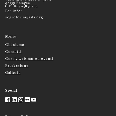
40135 Bologna
C.F.: 80403840582
Per info:
segreteria@aiti.org
Menu
Chi siamo
Menù
Contatti
Corsi, webinar ed eventi
footer
Professione
Galleria
Social