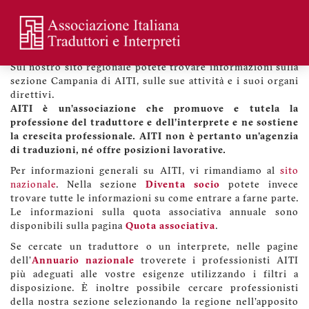
Skip
to
main
Benvenuti sul sito di AITI Campania
Menu
content
profilo
Sul nostro sito regionale potete trovare informazioni sulla
utente
sezione Campania di AITI, sulle sue attività e i suoi organi
direttivi.
AITI è un’associazione che promuove e tutela la
professione del traduttore e dell'interprete e ne sostiene
la crescita professionale. AITI non è pertanto un'agenzia
di traduzioni, né offre posizioni lavorative.
Per informazioni generali su AITI, vi rimandiamo al
sito
nazionale
. Nella sezione
Diventa socio
potete invece
trovare tutte le informazioni su come entrare a farne parte.
Le informazioni sulla quota associativa annuale sono
disponibili sulla pagina
Quota associativa
.
Se cercate un traduttore o un interprete, nelle pagine
dell'
Annuario nazionale
troverete i professionisti AITI
più adeguati alle vostre esigenze utilizzando i filtri a
disposizione. È inoltre possibile cercare professionisti
della nostra sezione selezionando la regione nell'apposito