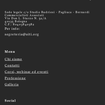
Sede legale c/o Studio Budriesi - Pagliuca - Bernardi
Commercialisti Associati
Via Don L. Sturzo N. 52/A
40135 Bologna
C.F.: 80403840582
Per info:
segreteria@aiti.org
Menu
Chi siamo
Menù
Contatti
Corsi, webinar ed eventi
footer
Professione
Galleria
Social