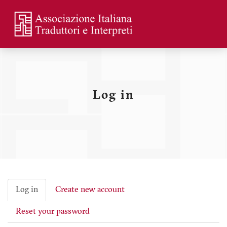
Skip
to
main
Menu
content
profilo
utente
Log in
Log in
Create new account
Primary
Reset your password
tabs