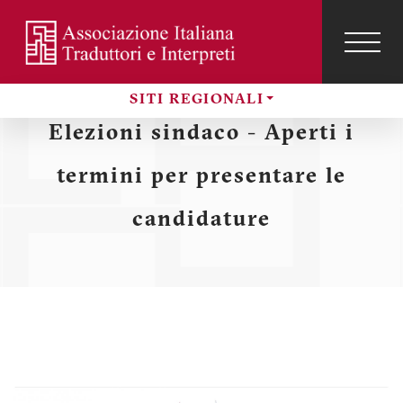
Salta
al
contenuto
TOG
NAVI
Menu
principale
SITI REGIONALI
profilo
Sezioni
Elezioni sindaco - Aperti i
utente
termini per presentare le
candidature